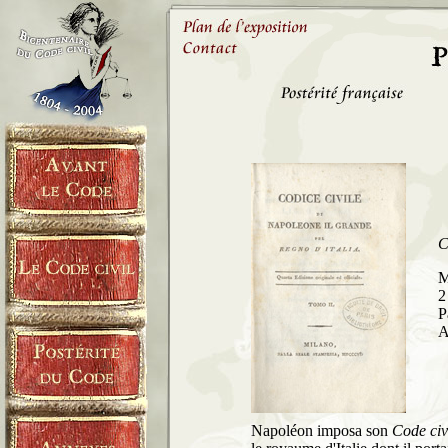
C
M
2
P
A
Napoléon imposa son
Code civ