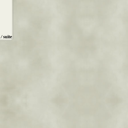
/
suite